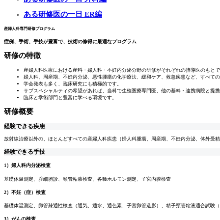
ある研修医の一日 ER編
産婦人科専門研修プログラム
症例、手術、手技が豊富で、技術の修得に最適なプログラム
研修の特徴
産婦人科医療における産科・婦人科・不妊内分泌分野の研修がそれぞれの指導医のもとで
婦人科、周産期、不妊内分泌、悪性腫瘍の化学療法、緩和ケア、救急疾患など、すべての
学会発表も多く、臨床研究にも積極的です。
サブスペシャルティの希望があれば、当科で生殖医療専門医、他の基幹・連携病院と提携
臨床と学術部門と豊富に学べる環境です。
研修概要
経験できる疾患
放射線治療以外の、ほとんどすべての産婦人科疾患（婦人科腫瘍、周産期、不妊内分泌、体外受精
経験できる手技
1）婦人科内分泌検査
基礎体温測定、腟細胞診、頸管粘液検査、各種ホルモン測定、子宮内膜検査
2）不妊（症）検査
基礎体温測定、卵管疎通性検査（通気、通水、通色素、子宮卵管造影）、精子頸管粘液適合試験（Hu
3）がんの検査